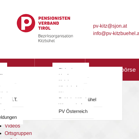
pv-kitz@sjon.at
info@pv-kitzbuehel.a
≡
Vorstand
Mitteilungsblatt
Hol & Bringbörse
g
Fieberbrunn
ilzen
Hopfgarten
Vorstand
berg
Kelchsau
berg
Kirchdorf
Mitteilungsblatt
ühel
Kössen
Hol & Bringbörse
ohann i.T.
Reith bei Kitzbühel
Termine
ing
Westendorf
Reisen
rol
PV Österreich
ldungen
Sport
Videos
Ortsgruppen