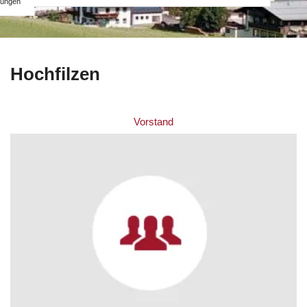
ungen
Hochfilzen
Vorstand