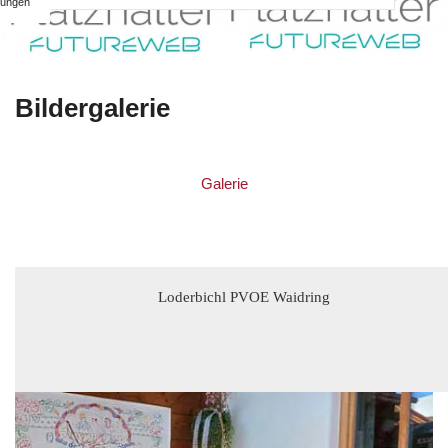
ungen
Bildergalerie
Galerie
Loderbichl PVOE Waidring