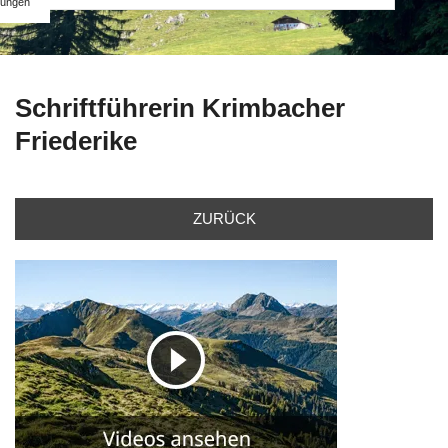
ungen
Schriftführerin Krimbacher
Friederike
ZURÜCK