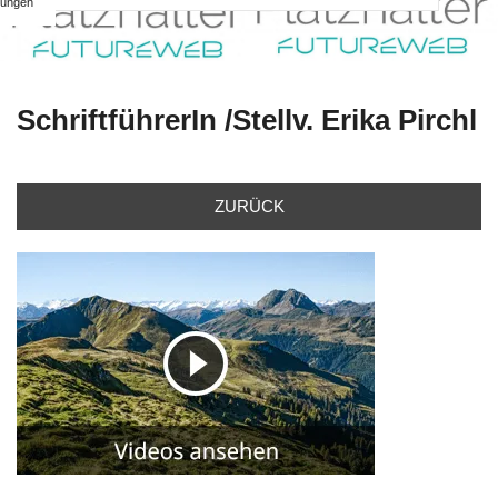
ungen
SchriftführerIn /Stellv. Erika Pirchl
ZURÜCK