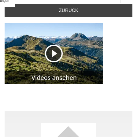
ungen
ZURÜCK