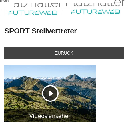
ungen
SPORT Stellvertreter
ZURÜCK