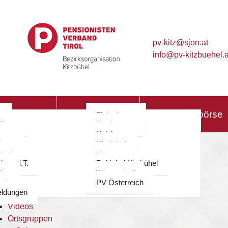
pv-kitz@sjon.at
info@pv-kitzbuehel.a
≡
Vorstand
Mitteilungsblatt
Hol & Bringbörse
g
Fieberbrunn
ilzen
Hopfgarten
Vorstand
berg
Kelchsau
berg
Kirchdorf
Mitteilungsblatt
ühel
Kössen
Hol & Bringbörse
ohann i.T.
Reith bei Kitzbühel
Termine
ing
Westendorf
Reisen
rol
PV Österreich
ldungen
Sport
Videos
Ortsgruppen