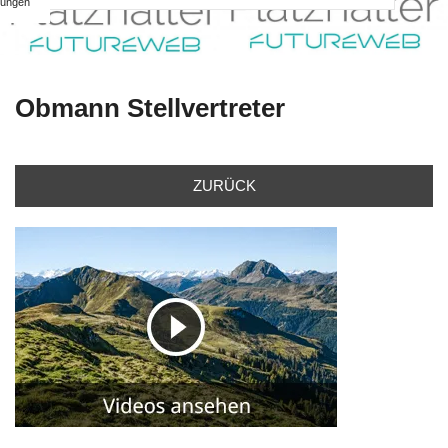
ungen
Obmann Stellvertreter
ZURÜCK