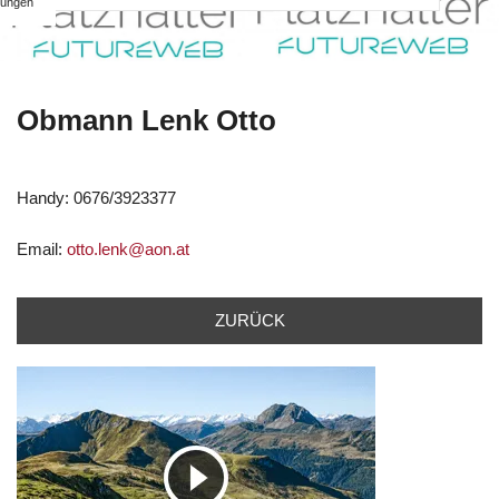
ungen
Obmann Lenk Otto
Handy: 0676/3923377
Email:
otto.lenk@aon.at
ZURÜCK