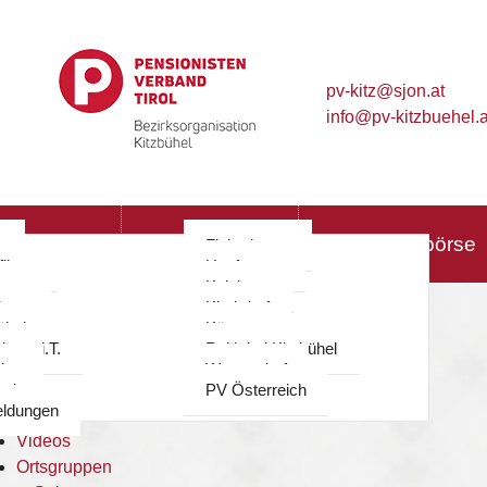
pv-kitz@sjon.at
info@pv-kitzbuehel.a
≡
Vorstand
Mitteilungsblatt
Hol & Bringbörse
g
Fieberbrunn
ilzen
Hopfgarten
Vorstand
berg
Kelchsau
berg
Kirchdorf
Mitteilungsblatt
ühel
Kössen
Hol & Bringbörse
ohann i.T.
Reith bei Kitzbühel
Termine
ing
Westendorf
Reisen
rol
PV Österreich
ldungen
Sport
Videos
Ortsgruppen