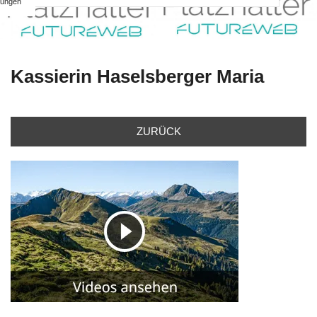
ungen
Kassierin Haselsberger Maria
ZURÜCK