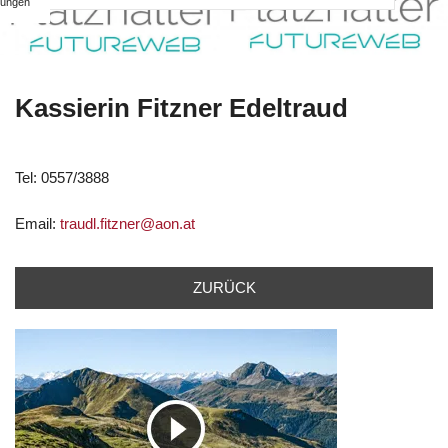
ungen
Kassierin Fitzner Edeltraud
Tel: 0557/3888
Email:
traudl.fitzner@aon.at
ZURÜCK