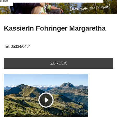
ungen
KassierIn Fohringer Margaretha
Tel: 05334/6454
ZURÜCK